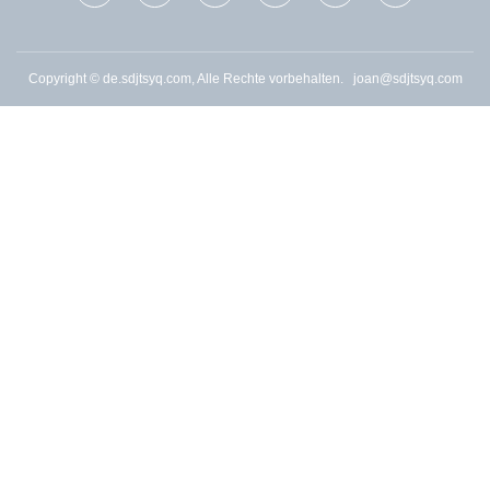
Copyright © de.sdjtsyq.com, Alle Rechte vorbehalten.
joan@sdjtsyq.com