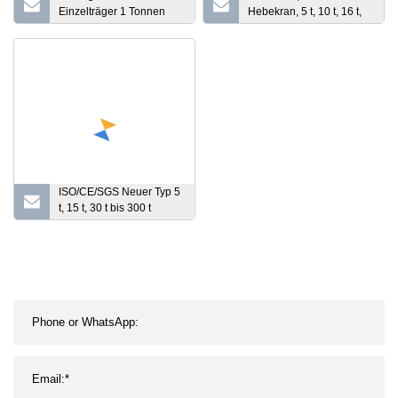
Einzelträger 1 Tonnen
Hebekran, 5 t, 10 t, 16 t,
Port Container Tragbare
20 t, 32 t
Mobile Portalkran 5
Tonnen
ISO/CE/SGS Neuer Typ 5
t, 15 t, 30 t bis 300 t
Baumaschinen,
europäischer Seilzug der
höchsten Arbeitsklasse,
bester Eot-Einträger-
Laufkran