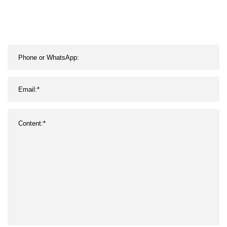
Tonnen, 5 Tonnen, 3
Tonnen,
höhenverstellbarer,
beweglicher Mini-
Portalkran mit niedrigem
Preis und hoher Qualität