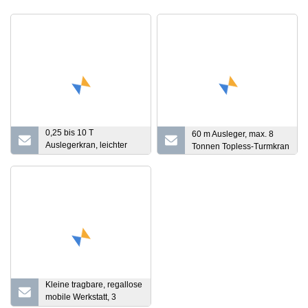
0,25 bis 10 T
60 m Ausleger, max. 8
Auslegerkran, leichter
Tonnen Topless-Turmkran
Typ, Werkstattbau,
gebrauchter
Schwenkarmkran mit
2000 kg/3000 kg/500 kg
Kleine tragbare, regallose
mobile Werkstatt, 3