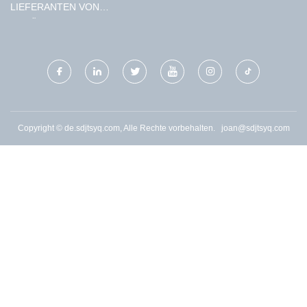
GMBH
LIEFERANTEN VON
GERÄUSCHLOSEN
DIESELGENERATOREN
Copyright © de.sdjtsyq.com, Alle Rechte vorbehalten.
joan@sdjtsyq.com