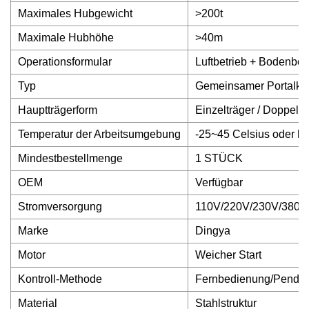
Maximales Hubgewicht
>200t
Maximale Hubhöhe
>40m
Operationsformular
Luftbetrieb + Bodenbet
Typ
Gemeinsamer Portalkr
Hauptträgerform
Einzelträger / Doppeltr
Temperatur der Arbeitsumgebung
-25~45 Celsius oder k
Mindestbestellmenge
1 STÜCK
OEM
Verfügbar
Stromversorgung
110V/220V/230V/380V/
Marke
Dingya
Motor
Weicher Start
Kontroll-Methode
Fernbedienung/Pendel
Material
Stahlstruktur