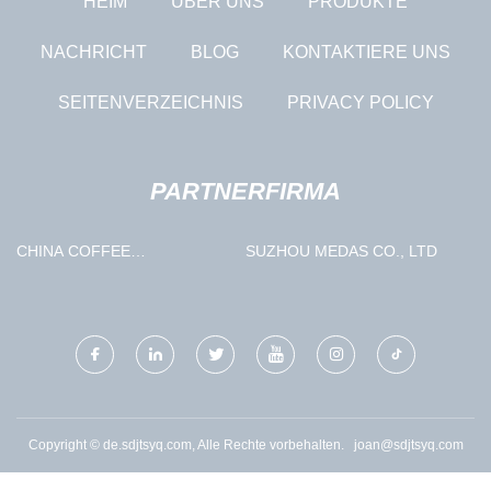
HEIM
ÜBER UNS
PRODUKTE
NACHRICHT
BLOG
KONTAKTIERE UNS
SEITENVERZEICHNIS
PRIVACY POLICY
PARTNERFIRMA
CHINA COFFEE
SUZHOU MEDAS CO., LTD
PRODUCTION LINE
LIEFERANTEN, HERSTELLER,
FABRIK - RABATT
KAFFEEPRODUKTIONSLINIE
PRICELIST - KASSEL
Copyright © de.sdjtsyq.com, Alle Rechte vorbehalten.
joan@sdjtsyq.com