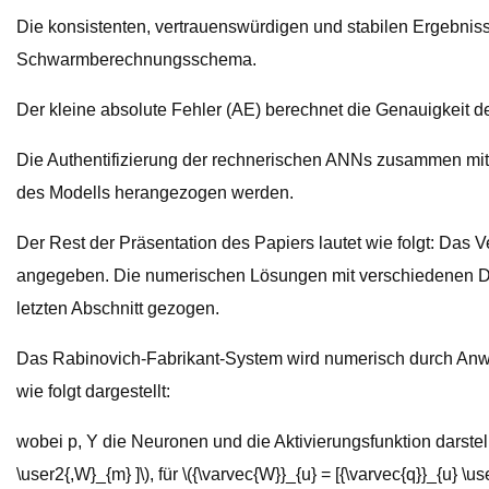
Die konsistenten, vertrauenswürdigen und stabilen Ergebnis
Schwarmberechnungsschema.
Der kleine absolute Fehler (AE) berechnet die Genauigke
Die Authentifizierung der rechnerischen ANNs zusammen mit
des Modells herangezogen werden.
Der Rest der Präsentation des Papiers lautet wie folgt: 
angegeben. Die numerischen Lösungen mit verschiedenen Dia
letzten Abschnitt gezogen.
Das Rabinovich-Fabrikant-System wird numerisch durch An
wie folgt dargestellt:
wobei p, Y die Neuronen und die Aktivierungsfunktion darstell
\user2{,W}_{m} ]\), für \({\varvec{W}}_{u} = [{\varvec{q}}_{u} \use