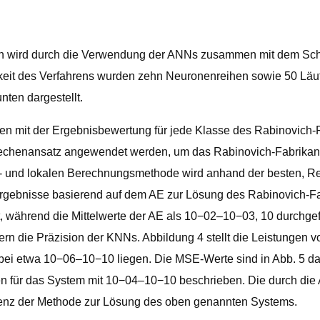
tion wird durch die Verwendung der ANNs zusammen mit dem S
gkeit des Verfahrens wurden zehn Neuronenreihen sowie 50 Läuf
ten dargestellt.
n mit der Ergebnisbewertung für jede Klasse des Rabinovich-F
echenansatz angewendet werden, um das Rabinovich-Fabrikan
 und lokalen Berechnungsmethode wird anhand der besten, Refe
en Ergebnisse basierend auf dem AE zur Lösung des Rabinovich
ährend die Mittelwerte der AE als 10−02–10−03, 10 durchgefü
n die Präzision der KNNs. Abbildung 4 stellt die Leistungen v
bei etwa 10−06–10−10 liegen. Die MSE-Werte sind in Abb. 5 da
n für das System mit 10−04–10−10 beschrieben. Die durch die A
nz der Methode zur Lösung des oben genannten Systems.