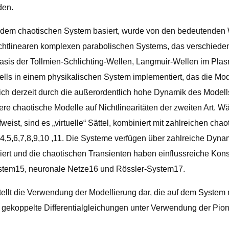
den.
dem chaotischen System basiert, wurde von den bedeutenden W
ichtlinearen komplexen parabolischen Systems, das verschieden
is der Tollmien-Schlichting-Wellen, Langmuir-Wellen im Plas
ells in einem physikalischen System implementiert, das die Mo
t sich derzeit durch die außerordentlich hohe Dynamik des Mode
 chaotische Modelle auf Nichtlinearitäten der zweiten Art. Wä
eist, sind es „virtuelle“ Sättel, kombiniert mit zahlreichen c
,5,6,7,8,9,10 ,11. Die Systeme verfügen über zahlreiche Dynami
iert und die chaotischen Transienten haben einflussreiche Ko
stem15, neuronale Netze16 und Rössler-System17.
 stellt die Verwendung der Modellierung dar, die auf dem Syste
 gekoppelte Differentialgleichungen unter Verwendung der Pioni