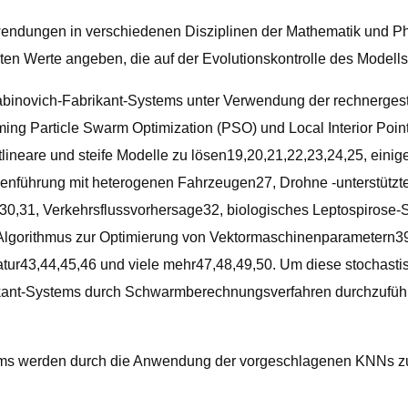
wendungen in verschiedenen Disziplinen der Mathematik und Phy
ten Werte angeben, die auf der Evolutionskontrolle des Modells
abinovich-Fabrikant-Systems unter Verwendung der rechnergest
 Particle Swarm Optimization (PSO) und Local Interior Point 
lineare und steife Modelle zu lösen19,20,21,22,23,24,25, einig
genführung mit heterogenen Fahrzeugen27, Drohne -unterstützt
m30,31, Verkehrsflussvorhersage32, biologisches Leptospirose
, Algorithmus zur Optimierung von Vektormaschinenparametern39 
atur43,44,45,46 und viele mehr47,48,49,50. Um diese stochasti
kant-Systems durch Schwarmberechnungsverfahren durchzuführe
tems werden durch die Anwendung der vorgeschlagenen KNNs