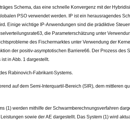
träges Schema, das eine schnelle Konvergenz mit der Hybridisi
globalen PSO verwendet werden. IP ist ein herausragendes Sch
. Einige wichtige IP-Anwendungen sind die prädiktive Steuer
selverteilungsrate63, die Parameterschätzung unter Verwendung
tsprobleme des Fischermarktes unter Verwendung der Kernel
ktion der positiv-asymptotischen Barriere66. Der Prozess de
t in Abb. 1 dargestellt.
 des Rabinovich-Fabrikant-Systems.
ierend auf dem Semi-Interquartil-Bereich (SIR), dem mittleren 
 (1) werden mithilfe der Schwarmberechnungsverfahren darges
eistungen sowie der AE dargestellt. Das System (1) wird aktual