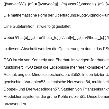
({\varvec{W}}_{m} = [{\varvec{q}} _{m} \user2{,\omega }_{m} ,{\v
Die mathematische Form der Übertragungs-Log-Sigmoid-Funktion lau
Eine Gütefunktion ist wie folgt gestaltet:
wobei \(\hat{u}_{c} = u(\theta_{c} ),\,\hat{v}_{c} = v(\theta_{c} ),\
In diesem Abschnitt werden die Optimierungen durch das PS
PSO ist ein von Kennedy und Eberhart im vorigen Jahrhund
funktioniert. PSO zeigt die Ergebnisse mehrerer komplexer S
Ausnutzung der Mindestspeicherkapazität52. In den letzten
gemischten Variablen53, technische Netzwerke54, multiobjek
Doppel- und Dreiwegedioden57, Studien von Pflanzenkrankhei
Produktionssysteme, die grüne Kohle nutzen61. Diese bemer
anzuwenden.