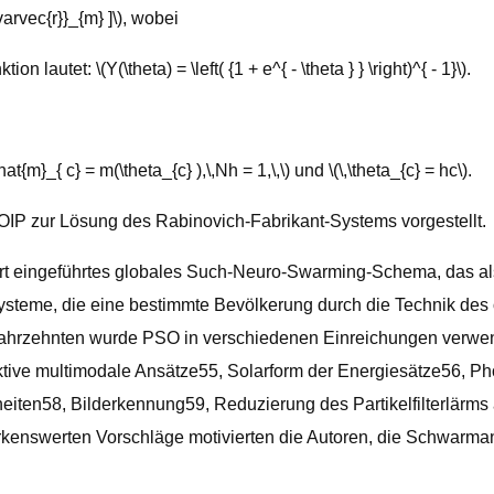
arvec{r}}_{m} ]\), wobei
tet: \(Y(\theta) = \left( {1 + e^{ - \theta } } \right)^{ - 1}\).
hat{m}_{ c} = m(\theta_{c} ),\,Nh = 1,\,\) und \(\,\theta_{c} = hc\).
OIP zur Lösung des Rabinovich-Fabrikant-Systems vorgestellt.
ert eingeführtes globales Such-Neuro-Swarming-Schema, das a
ysteme, die eine bestimmte Bevölkerung durch die Technik des o
 Jahrzehnten wurde PSO in verschiedenen Einreichungen verwen
tive multimodale Ansätze55, Solarform der Energiesätze56, Pho
ten58, Bilderkennung59, Reduzierung des Partikelfilterlärms 
kenswerten Vorschläge motivierten die Autoren, die Schwarma