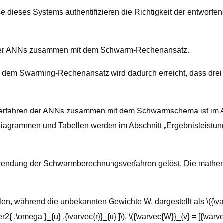
se dieses Systems authentifizieren die Richtigkeit der entwo
it der ANNs zusammen mit dem Schwarm-Rechenansatz.
 dem Swarming-Rechenansatz wird dadurch erreicht, dass drei 
Das Verfahren der ANNs zusammen mit dem Schwarmschema ist i
grammen und Tabellen werden im Abschnitt „Ergebnisleistunge
wendung der Schwarmberechnungsverfahren gelöst. Die mathe
en, während die unbekannten Gewichte W, dargestellt als \({\varv
r2{ ,\omega }_{u} ,{\varvec{r}}_{u} ]\), \({\varvec{W}}_{v} = [{\varv