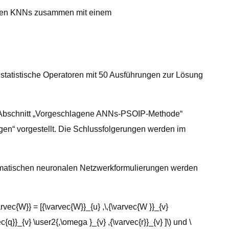
rfenen KNNs zusammen mit einem
statistische Operatoren mit 50 Ausführungen zur Lösung
m Abschnitt „Vorgeschlagene ANNs-PSOIP-Methode“
n“ vorgestellt. Die Schlussfolgerungen werden im
matischen neuronalen Netzwerkformulierungen werden
ec{W}} = [{\varvec{W}}_{u} ,\,{\varvec{W }}_{v}
ec{q}}_{v} \user2{,\omega }_{v} ,{\varvec{r}}_{v} ]\) und \