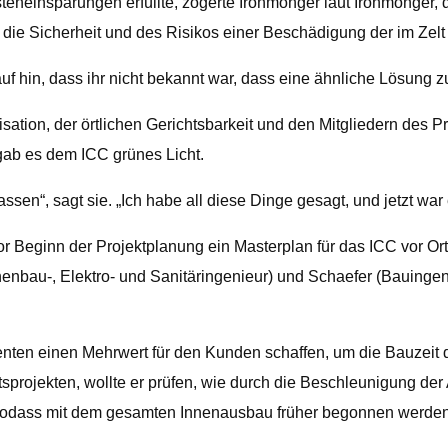
steneinsparungen erfüllte, zögerte Ironmonger laut Ironmonger, 
 die Sicherheit und des Risikos einer Beschädigung der im Zelt 
uf hin, dass ihr nicht bekannt war, dass eine ähnliche Lösung 
tion, der örtlichen Gerichtsbarkeit und den Mitgliedern des 
ab es dem ICC grünes Licht.
sen“, sagt sie. „Ich habe all diese Dinge gesagt, und jetzt war e
vor Beginn der Projektplanung ein Masterplan für das ICC vor Ort
nbau-, Elektro- und Sanitäringenieur) und Schaefer (Bauingen
ten einen Mehrwert für den Kunden schaffen, um die Bauzeit de
tsprojekten, wollte er prüfen, wie durch die Beschleunigung d
, sodass mit dem gesamten Innenausbau früher begonnen werde