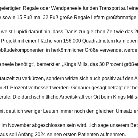
rgefertigten Regale oder Wandpaneele für den Transport auf e
 sowie 15 Fuß mal 32 Fuß große Regale liefern großformatige
, weist Lupidi darauf hin, dass Danis zur gleichen Zeit wie das 
 Projekt mit einer Fläche von 156.000 Quadratmetern kam ebenfa
 Gebäudekomponenten in herkömmlicher Größe verwendet werde
le benötigt“, bemerkt er. „Kings Mills, das 30 Prozent größer 
Bauzeit zu verkürzen, sondern wirkte sich auch positiv auf den 
81 Prozent verbessert werden. Genauer gesagt beträgt der herk
ufe; Die durchschnittliche Arbeitskraft vor Ort beim Kings Mills
r mit deutlich weniger Leuten immer noch den gleichen Umsatz erz
ich im November abgeschlossen sein wird. „Ich sage unserem Be
aus soll Anfang 2024 seinen ersten Patienten aufnehmen.