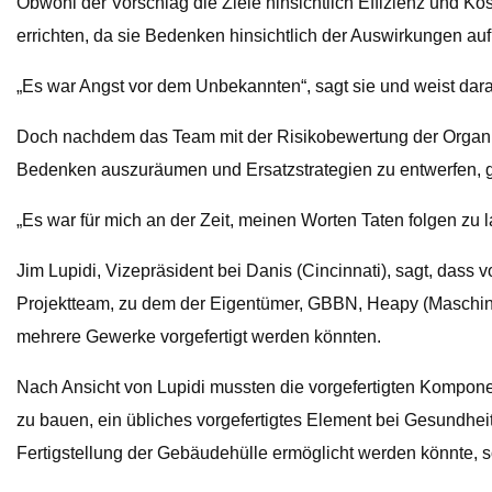
Obwohl der Vorschlag die Ziele hinsichtlich Effizienz und Ko
errichten, da sie Bedenken hinsichtlich der Auswirkungen auf
„Es war Angst vor dem Unbekannten“, sagt sie und weist dara
Doch nachdem das Team mit der Risikobewertung der Organisa
Bedenken auszuräumen und Ersatzstrategien zu entwerfen, g
„Es war für mich an der Zeit, meinen Worten Taten folgen zu las
Jim Lupidi, Vizepräsident bei Danis (Cincinnati), sagt, dass 
Projektteam, zu dem der Eigentümer, GBBN, Heapy (Maschine
mehrere Gewerke vorgefertigt werden könnten.
Nach Ansicht von Lupidi mussten die vorgefertigten Komponen
zu bauen, ein übliches vorgefertigtes Element bei Gesundhei
Fertigstellung der Gebäudehülle ermöglicht werden könnte