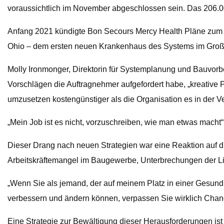
voraussichtlich im November abgeschlossen sein. Das 206.
Anfang 2021 kündigte Bon Secours Mercy Health Pläne zum 
Ohio – dem ersten neuen Krankenhaus des Systems im Großr
Molly Ironmonger, Direktorin für Systemplanung und Bauvorb
Vorschlägen die Auftragnehmer aufgefordert habe, „kreative P
umzusetzen kostengünstiger als die Organisation es in der V
„Mein Job ist es nicht, vorzuschreiben, wie man etwas macht“
Dieser Drang nach neuen Strategien war eine Reaktion auf
Arbeitskräftemangel im Baugewerbe, Unterbrechungen der Lief
„Wenn Sie als jemand, der auf meinem Platz in einer Gesundhe
verbessern und ändern können, verpassen Sie wirklich Chancen
Eine Strategie zur Bewältigung dieser Herausforderungen ist 