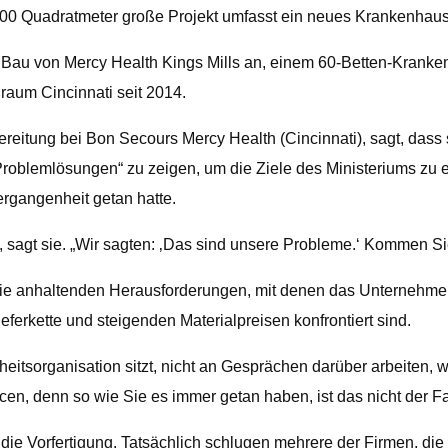
000 Quadratmeter große Projekt umfasst ein neues Krankenha
Bau von Mercy Health Kings Mills an, einem 60-Betten-Krank
aum Cincinnati seit 2014.
ereitung bei Bon Secours Mercy Health (Cincinnati), sagt, das
roblemlösungen“ zu zeigen, um die Ziele des Ministeriums zu er
ergangenheit getan hatte.
, sagt sie. „Wir sagten: ‚Das sind unsere Probleme.‘ Kommen Sie
 die anhaltenden Herausforderungen, mit denen das Unternehm
erkette und steigenden Materialpreisen konfrontiert sind.
itsorganisation sitzt, nicht an Gesprächen darüber arbeiten, w
, denn so wie Sie es immer getan haben, ist das nicht der Fall.
die Vorfertigung. Tatsächlich schlugen mehrere der Firmen, die